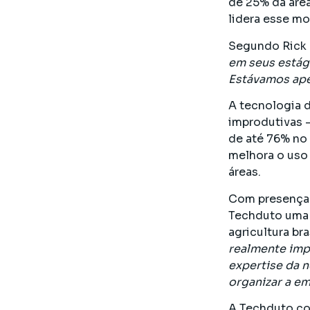
de 25% da área
lidera esse mo
Segundo Rick 
em seus estág
Estávamos ape
A tecnologia 
improdutivas 
de até 76% no
melhora o uso 
áreas.
Com presença 
Techduto uma 
agricultura bras
realmente imp
expertise da n
organizar a e
A Techduto co