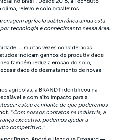
nicial no Brasil. Desde 2015, a Techduto
lima, relevo e solo brasileiros.
renagem agrícola subterrânea ainda está
 por tecnologia e conhecimento nessa área.
midade — muitas vezes consideradas
Estudos indicam ganhos de produtividade
ânea também reduz a erosão do solo,
 a necessidade de desmatamento de novas
os agrícolas, a BRANDT identificou na
scalável e com alto impacto para a
ntesca: estou confiante de que poderemos
ndt. “
Com nossos contatos na indústria, a
erança executiva, podemos ajudar a
nto competitivo.”
a por Bruno, André e Henrique Frossard —