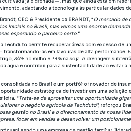
 cultivada já é drenada —, mas que ainda está em fase i
vimento, adaptando a tecnologia às particularidades de c
Brandt, CEO & Presidente da BRANDT, “
O mercado de d
ios iniciais no Brasil, mas vemos uma enorme demanda
nas esperando o parceiro certo
.”
da Techduto permite recuperar áreas com excesso de u
— transformando-as em lavouras de alta performance. 
 trigo, 34% no milho e 29% na soja. A drenagem subterr
da água e contribui para a sustentabilidade ao evitar
consolidada no Brasil e um portfólio inovador de insum
oportunidade estratégica de investir em uma solução e
ileira. “
Trata-se de aproveitar uma oportunidade giga
ulsionar o negócio agrícola da Techduto
”, reforçou Bra
ossa gestão no Brasil e o direcionamento da nossa lid
mpresa, focar em vendas e desenvolver um posicioname
ntinuará sendo uma empresa de gestão familiar, liderad