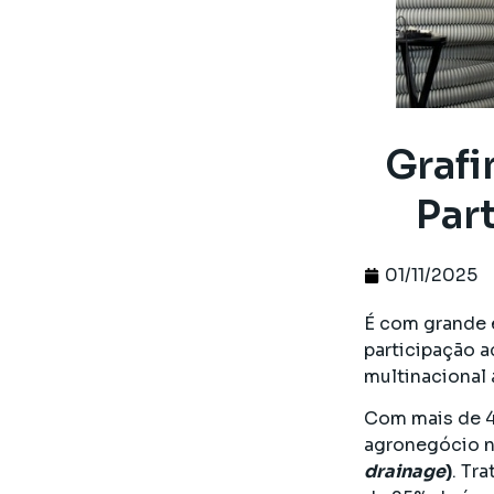
Grafi
Par
01/11/2025
É com grande 
participação a
multinacional 
Com mais de 4
agronegócio n
drainage
)
. Tr