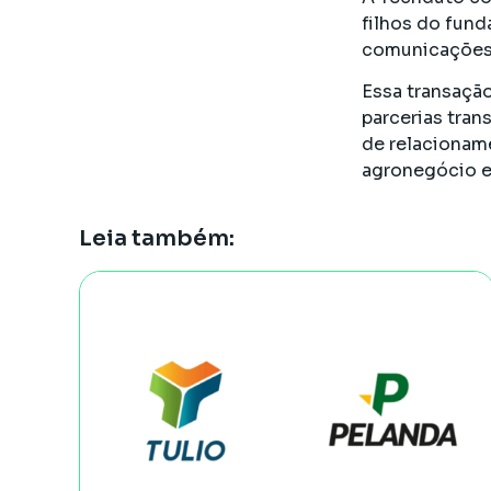
filhos do fund
comunicações 
Essa transaçã
parcerias tra
de relacionam
agronegócio e
Leia também: