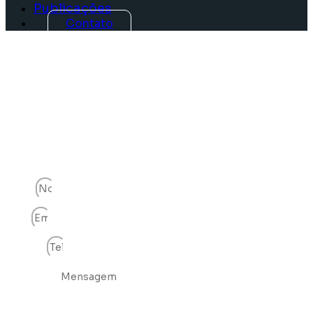
Publicações
Contato
Dê o primeiro passo.
Vamos conversar
sobre o seu negócio.
Nome
Email
Telefone